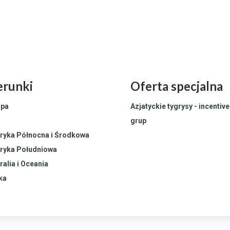
erunki
Oferta specjalna
opa
Azjatyckie tygrysy - incentive
grup
ryka Północna i Środkowa
ryka Południowa
ralia i Oceania
ka
le
Podróże soul
Portfolio
Kontakt