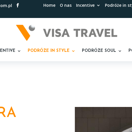
Home
O nas
Incentive
Podróże in st
com.pl
CENTIVE
PODRÓŻE IN STYLE
PODRÓŻE SOUL
P
RA