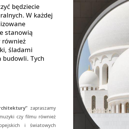
czyć będziecie
ralnych. W każdej
anizowane
re stanowią
y również
ki, śladami
h budowli. Tych
chitektury”
zapraszamy
 muzyki czy filmu również
opejskich i światowych