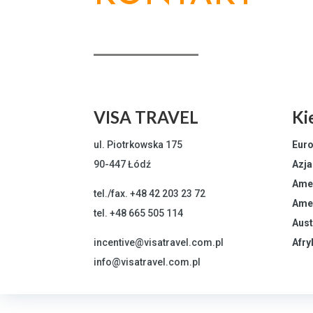
VISA TRAVEL
Ki
ul. Piotrkowska 175
Eur
90-447 Łódź
Azja
Ame
tel./fax.
+48 42 203 23 72
Ame
tel.
+48 665 505 114
Aust
incentive@visatravel.com.pl
Afry
info@visatravel.com.pl
Home
O nas
Incentive
Podróże in sty