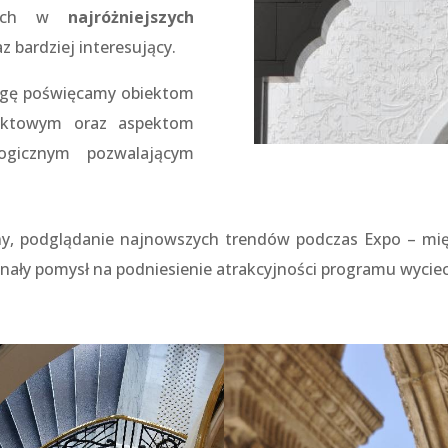
anych w
najróżniejszych
z bardziej interesujący.
agę poświęcamy obiektom
jektowym oraz aspektom
logicznym pozwalającym
ny, podglądanie najnowszych trendów podczas Expo – m
nały pomysł na podniesienie atrakcyjności programu wyciec