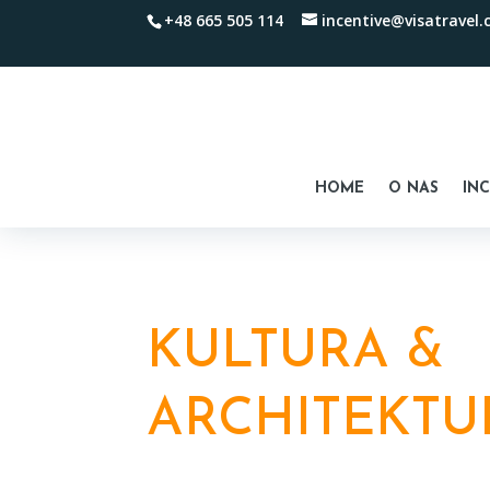
+48 665 505 114
incentive@visatravel.
HOME
O NAS
IN
KULTURA &
ARCHITEKTU