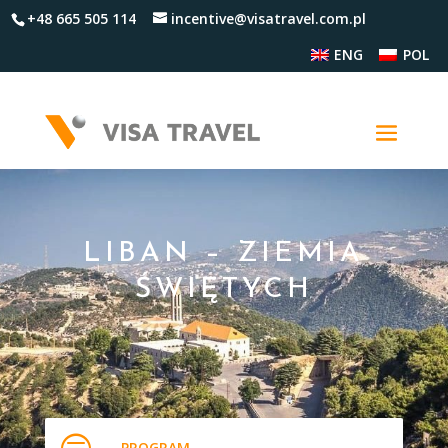
+48 665 505 114
incentive@visatravel.com.pl
ENG
POL
LIBAN – ZIEMIA
ŚWIĘTYCH
PROGRAM