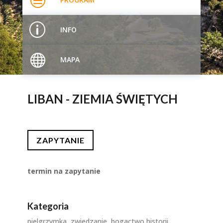
c
p
INFO

MAPA
LIBAN - ZIEMIA ŚWIĘTYCH
ZAPYTANIE
termin na zapytanie
Kategoria
pielgrzymka, zwiedzanie, bogactwo historii